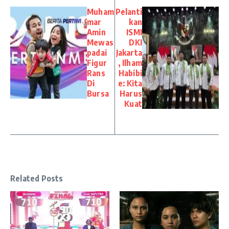
Muham
Pelanti
mar
kan
Amin
ISMI
Mewas
DKI
padai
Jakarta
Figur
, Ilham
Rans
Habibi
Di
e: Kita
Bursa
Harus
Kuat
Related Posts