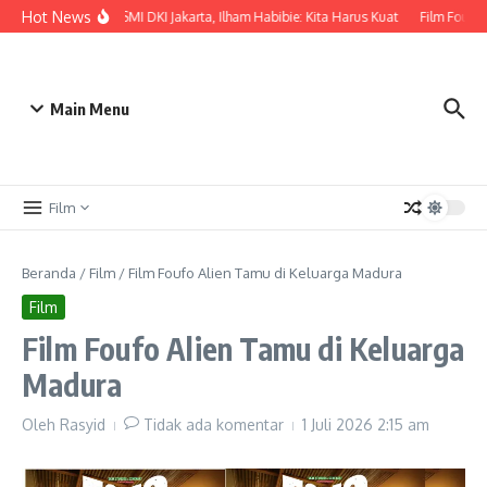
Lewati ke konten
Hot News
Pelantikan ISMI DKI Jakarta, Ilham Habibie: Kita Harus Kuat
Film Foufo A
Main Menu
Film
Beranda
/
Film
/
Film Foufo Alien Tamu di Keluarga Madura
Film
Film Foufo Alien Tamu di Keluarga
Madura
Oleh
Rasyid
Tidak ada komentar
1 Juli 2026
2:15 am