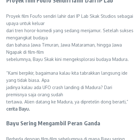
Proyek film Foufo Sendiri lahir Dari IP Lab
Proyek film Foufo sendiri lahir dari IP Lab Skak Studios sebagai
upaya untuk keluar
dari tren horor-komedi yang sedang menjamur. Setelah sukses
mengangkat budaya
dan bahasa Jawa Timuran, Jawa Mataraman, hingga Jawa
Ngapak di film-film
sebelumnya, Bayu Skak kini mengeksplorasi budaya Madura.
“Kami berpikir, bagaimana kalau kita tabrakkan langsung ide
yang tidak biasa. Apa
jadinya kalau ada UFO crash landing di Madura? Dari
premisnya saja orang sudah
tertawa. Alien datang ke Madura, ya dipretelin dong berarti,”
cerita Bayu.
Bayu Sering Mengambil Peran Ganda
Berbeda dengan film-film sebelumnya di mana Bayu sering