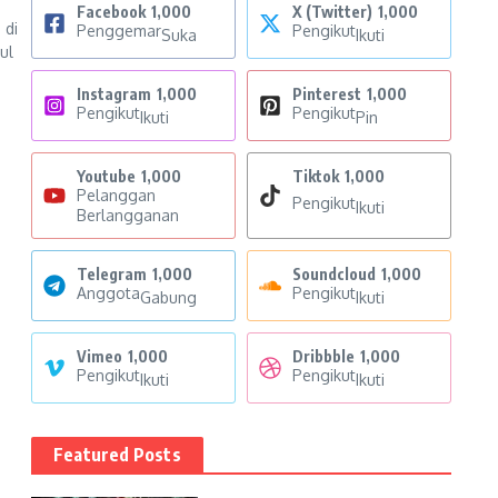
Facebook
1,000
X (Twitter)
1,000
 di
Penggemar
Pengikut
Suka
Ikuti
ul
Instagram
1,000
Pinterest
1,000
Pengikut
Pengikut
Ikuti
Pin
Youtube
1,000
Tiktok
1,000
Pelanggan
Pengikut
Ikuti
Berlangganan
Telegram
1,000
Soundcloud
1,000
Anggota
Pengikut
Gabung
Ikuti
Vimeo
1,000
Dribbble
1,000
Pengikut
Pengikut
Ikuti
Ikuti
Featured Posts