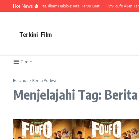
Lewati ke konten
Hot News
elantikan ISMI DKI Jakarta, Ilham Habibie: Kita Harus Kuat
Film Foufo Alien Tam
Terkini
Film
Film
Beranda
/
Berita Pertiwi
Menjelajahi Tag: Berita