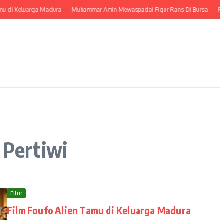
u di Keluarga Madura
Muhammar Amin Mewaspadai Figur Rans Di Bursa
Pa
 Pertiwi
Film
Film Foufo Alien Tamu di Keluarga Madura