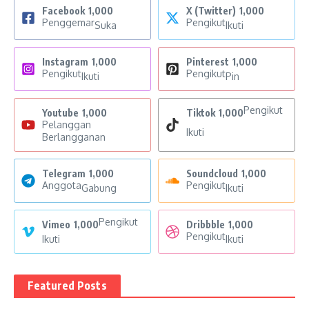
Facebook
1,000
X (Twitter)
1,000
Penggemar
Pengikut
Suka
Ikuti
Instagram
1,000
Pinterest
1,000
Pengikut
Pengikut
Ikuti
Pin
Pengikut
Youtube
1,000
Tiktok
1,000
Pelanggan
Ikuti
Berlangganan
Telegram
1,000
Soundcloud
1,000
Anggota
Pengikut
Gabung
Ikuti
Pengikut
Vimeo
1,000
Dribbble
1,000
Pengikut
Ikuti
Ikuti
Featured Posts