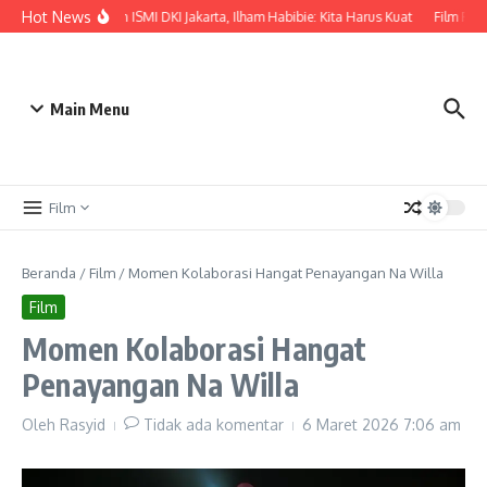
Lewati ke konten
Hot News
Pelantikan ISMI DKI Jakarta, Ilham Habibie: Kita Harus Kuat
Film Fouf
Main Menu
Film
Beranda
/
Film
/
Momen Kolaborasi Hangat Penayangan Na Willa
Film
Momen Kolaborasi Hangat
Penayangan Na Willa
Oleh
Rasyid
Tidak ada komentar
6 Maret 2026
7:06 am