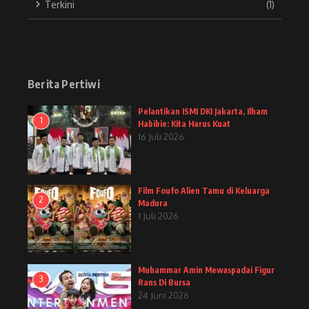
Terkini
(1)
Berita Pertiwi
Pelantikan ISMI DKI Jakarta, Ilham
1
Habibie: Kita Harus Kuat
16 Juli 2026
Film Foufo Alien Tamu di Keluarga
2
Madura
1 Juli 2026
Muhammar Amin Mewaspadai Figur
3
Rans Di Bursa
24 Juni 2026