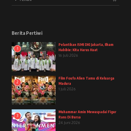
Berita Pertiwi
Pelantikan ISMI DKI Jakarta, Ilham
1
Habibie: Kita Harus Kuat
16 Juli 2026
Film Foufo Alien Tamu di Keluarga
2
Madura
1 Juli 2026
Muhammar Amin Mewaspadai Figur
3
Rans Di Bursa
24 Juni 2026