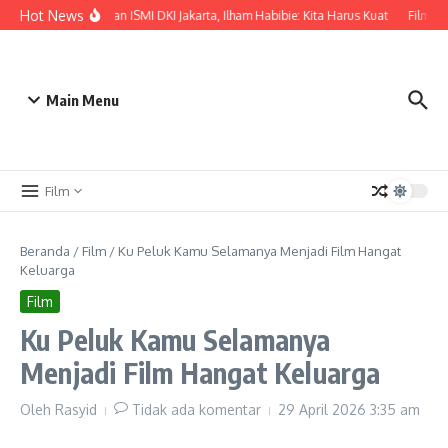
Lewati ke konten
Hot News
Pelantikan ISMI DKI Jakarta, Ilham Habibie: Kita Harus Kuat
Film Fo
Main Menu
Film
Beranda
/
Film
/
Ku Peluk Kamu Selamanya Menjadi Film Hangat
Keluarga
Film
Ku Peluk Kamu Selamanya
Menjadi Film Hangat Keluarga
Oleh
Rasyid
Tidak ada komentar
29 April 2026
3:35 am