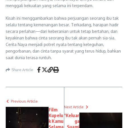
menggali kekuatan yang selama ini terpendam.
Kisah ini menggambarkan bahwa perjuangan seorang ibu tak
selalu tentang kemenangan besar. Terkadang, harapan hadir
secara perlahan—dari keberanian untuk tetap bertahan, dan
keyakinan bahwa cinta seorang ibu tak akan pernah sia-sia.
Cerita Naya menjadi potret nyata tentang keteguhan,
pengorbanan, dan cinta tanpa syarat yang terus hidup, bahkan
saat dunia terasa runtuh.
Share Article
Previous Article
Next Article
Film
Kupelu
‘Keluar
k Kamu
ga
Selama
Suami