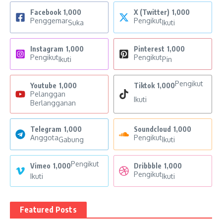
Facebook
1,000
X (Twitter)
1,000
Penggemar
Pengikut
Suka
Ikuti
Instagram
1,000
Pinterest
1,000
Pengikut
Pengikut
Ikuti
Pin
Pengikut
Youtube
1,000
Tiktok
1,000
Pelanggan
Ikuti
Berlangganan
Telegram
1,000
Soundcloud
1,000
Anggota
Pengikut
Gabung
Ikuti
Pengikut
Vimeo
1,000
Dribbble
1,000
Pengikut
Ikuti
Ikuti
Featured Posts