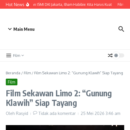
Lewati ke konten
Hot News
Pelantikan ISMI DKI Jakarta, Ilham Habibie: Kita Harus Kuat
Film Fou
Main Menu
Film
Beranda
/
Film
/
Film Sekawan Limo 2: “Gunung Klawih” Siap Tayang
Film
Film Sekawan Limo 2: “Gunung
Klawih” Siap Tayang
Oleh
Rasyid
Tidak ada komentar
25 Mei 2026
3:46 am