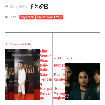
Share Article
Tag:
bayu skak
film sekawan limo 2
Previous Article
Film
Semua
Next Article
Akan
Baik-
Monst
Baik
er
Saja
Pabrik
Tentan
Rambu
g
t
Hangat
Horor
Keluar
Meneg
ga
angkan