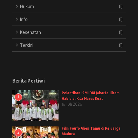
Hukum
(1)
Info
(1)
Kesehatan
(1)
Terkini
(1)
Berita Pertiwi
Pelantikan ISMI DKI Jakarta, Ilham
1
Habibie: Kita Harus Kuat
16 Juli 2026
Film Foufo Alien Tamu di Keluarga
2
Madura