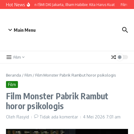
Lewati ke konten
Hot News
Pelantikan ISMI DKI Jakarta, Ilham Habibie: Kita Harus Kuat
Film Fou
Main Menu
Film
Beranda
/
Film
/
Film Monster Pabrik Rambut horor psikologis
Film
Film Monster Pabrik Rambut
horor psikologis
Oleh
Rasyid
Tidak ada komentar
4 Mei 2026
7:01 am