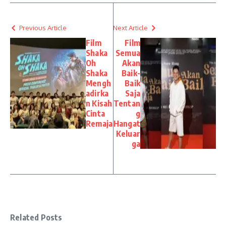
Previous Article
Next Article
Film
Film
Shaka
Semua
Oh
Akan
Shaka
Baik-
Mengh
Baik
adirka
Saja
n Kisah
Tentan
Cinta
g
Remaja
Hangat
Keluar
ga
Related Posts