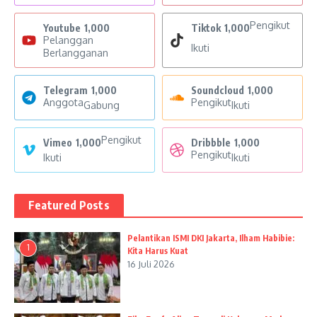
Pengikut
Youtube
1,000
Tiktok
1,000
Pelanggan
Ikuti
Berlangganan
Telegram
1,000
Soundcloud
1,000
Anggota
Pengikut
Gabung
Ikuti
Pengikut
Vimeo
1,000
Dribbble
1,000
Pengikut
Ikuti
Ikuti
Featured Posts
Pelantikan ISMI DKI Jakarta, Ilham Habibie:
1
Kita Harus Kuat
16 Juli 2026