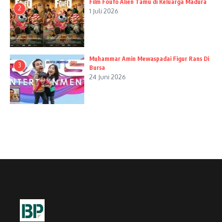
Film Foufo Alien Tamu di Keluarga Madura
2
1 Juli 2026
Muhammar Amin Mewaspadai Figur Rans Di
3
Bursa
24 Juni 2026